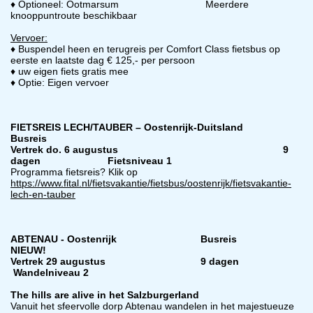
♦ Optioneel: Ootmarsum Meerdere
knooppuntroute beschikbaar
Vervoer:
♦ Buspendel heen en terugreis per Comfort Class fietsbus op
eerste en laatste dag € 125,- per persoon
♦ uw eigen fiets gratis mee
♦ Optie: Eigen vervoer
FIETSREIS LECH/TAUBER – Oostenrijk-Duitsland
Busreis
Vertrek do. 6 augustus 9
dagen Fietsniveau 1
Programma fietsreis? Klik op
https://www.fital.nl/fietsvakantie/fietsbus/oostenrijk/fietsvakantie-
lech-en-tauber
ABTENAU - Oostenrijk Busreis
NIEUW!
Vertrek 29 augustus 9 dagen
Wandelniveau 2
The hills are alive in het Salzburgerland
Vanuit het sfeervolle dorp Abtenau wandelen in het majestueuze