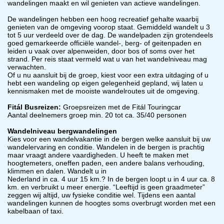
wandelingen maakt en wil genieten van actieve wandelingen.
De wandelingen hebben een hoog recreatief gehalte waarbij
genieten van de omgeving voorop staat. Gemiddeld wandelt u 3
tot 5 uur verdeeld over de dag. De wandelpaden zijn grotendeels
goed gemarkeerde officiële wandel-, berg- of geitenpaden en
leiden u vaak over alpenweiden, door bos of soms over het
strand. Per reis staat vermeld wat u van het wandelniveau mag
verwachten.
Of u nu aansluit bij de groep, kiest voor een extra uitdaging of u
hebt een wandeling op eigen gelegenheid gepland, wij laten u
kennismaken met de mooiste wandelroutes uit de omgeving.
Fitál Busreizen:
Groepsreizen met de Fitál Touringcar
Aantal deelnemers groep min. 20 tot ca. 35/40 personen
Wandelniveau bergwandelingen
Kies voor een wandelvakantie in de bergen welke aansluit bij uw
wandelervaring en conditie. Wandelen in de bergen is prachtig
maar vraagt andere vaardigheden. U heeft te maken met
hoogtemeters, oneffen paden, een andere balans verhouding,
klimmen en dalen. Wandelt u in
Nederland in ca. 4 uur 15 km.? In de bergen loopt u in 4 uur ca. 8
km. en verbruikt u meer energie. “Leeftijd is geen graadmeter”
zeggen wij altijd, uw fysieke conditie wel. Tijdens een aantal
wandelingen kunnen de hoogtes soms overbrugt worden met een
kabelbaan of taxi.