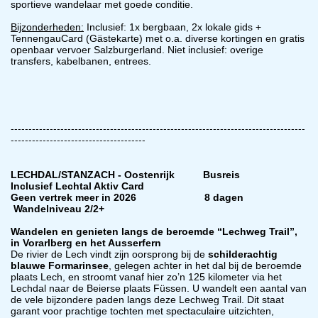
sportieve wandelaar met goede conditie.
Bijzonderheden:
Inclusief: 1x bergbaan, 2x lokale gids +
TennengauCard (Gästekarte) met o.a. diverse kortingen en gratis
openbaar vervoer Salzburgerland. Niet inclusief: overige
transfers, kabelbanen, entrees.
-----------------------------------------------------------------------------------
--------------------------------------
LECHDAL/STANZACH - Oostenrijk Busreis
Inclusief Lechtal Aktiv Card
Geen vertrek meer in 2026 8 dagen
Wandelniveau 2/2+
Wandelen en genieten langs de beroemde “Lechweg Trail”,
in Vorarlberg en het Ausserfern
De rivier de Lech vindt zijn oorsprong bij de
schilderachtig
blauwe Formarinsee
, gelegen achter in het dal bij de beroemde
plaats Lech, en stroomt vanaf hier zo’n 125 kilometer via het
Lechdal naar de Beierse plaats Füssen. U wandelt een aantal van
de vele bijzondere paden langs deze Lechweg Trail. Dit staat
garant voor prachtige tochten met spectaculaire uitzichten,