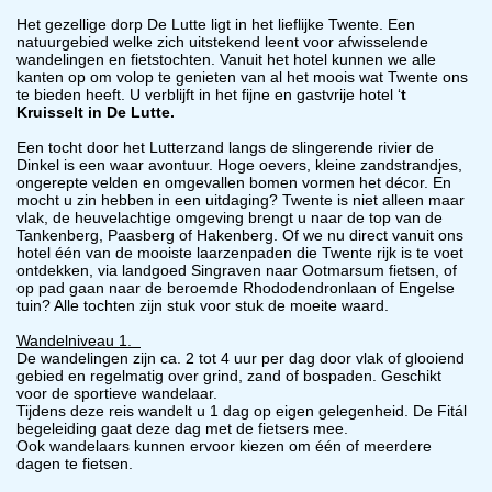
Het gezellige dorp De Lutte ligt in het lieflijke Twente. Een
natuurgebied welke zich uitstekend leent voor afwisselende
wandelingen en fietstochten. Vanuit het hotel kunnen we alle
kanten op om volop te genieten van al het moois wat Twente ons
te bieden heeft.
U verblijft in het fijne en gastvrije hotel ‘
t
Kruisselt in De Lutte.
Een tocht door het Lutterzand langs de slingerende rivier de
Dinkel is een waar avontuur. Hoge oevers, kleine zandstrandjes,
ongerepte velden en omgevallen bomen vormen het décor. En
mocht u zin hebben in een uitdaging? Twente is niet alleen maar
vlak, de heuvelachtige omgeving brengt u naar de top van de
Tankenberg, Paasberg of Hakenberg.
Of we nu direct vanuit ons
hotel één van de mooiste laarzenpaden die Twente rijk is te voet
ontdekken, via landgoed Singraven naar Ootmarsum fietsen, of
op pad gaan naar de beroemde Rhododendronlaan of Engelse
tuin? Alle tochten zijn stuk voor stuk de moeite waard.
Wandelniveau 1.
De wandelingen zijn ca. 2 tot 4 uur per dag door vlak of glooiend
gebied en regelmatig over grind, zand of bospaden. Geschikt
voor de sportieve wandelaar.
Tijdens deze reis wandelt u 1 dag op eigen gelegenheid. De Fitál
begeleiding gaat deze dag met de fietsers mee.
Ook wandelaars kunnen ervoor kiezen om één of meerdere
dagen te fietsen.