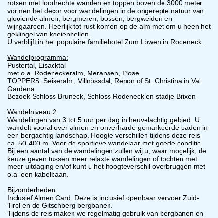
rotsen met loodrechte wanden en toppen boven de 3000 meter
vormen het decor voor wandelingen in de ongerepte natuur van
glooiende almen, bergmeren, bossen, bergweiden en
wijngaarden. Heerlijk tot rust komen op de alm met om u heen het
geklingel van koeienbellen.
U verblijft in het populaire familiehotel Zum Löwen in Rodeneck.
Wandelprogramma:
Pustertal, Eisacktal
met o.a. Rodeneckeralm, Meransen, Plose
TOPPERS: Seiseralm, Villnössdal, Renon of St. Christina in Val
Gardena
Bezoek Schloss Bruneck, Schloss Rodeneck en stadje Brixen
Wandelniveau 2
Wandelingen van 3 tot 5 uur per dag in heuvelachtig gebied. U
wandelt vooral over almen en onverharde gemarkeerde paden in
een bergachtig landschap. Hoogte verschillen tijdens deze reis
ca. 50-400 m. Voor de sportieve wandelaar met goede conditie.
Bij een aantal van de wandelingen zullen wij u, waar mogelijk, de
keuze geven tussen meer relaxte wandelingen of tochten met
meer uitdaging en/of kunt u het hoogteverschil overbruggen met
o.a. een kabelbaan.
Bijzonderheden
Inclusief Almen Card. Deze is inclusief openbaar vervoer Zuid-
Tirol en de Gitschberg bergbanen.
Tijdens de reis maken we regelmatig gebruik van bergbanen en