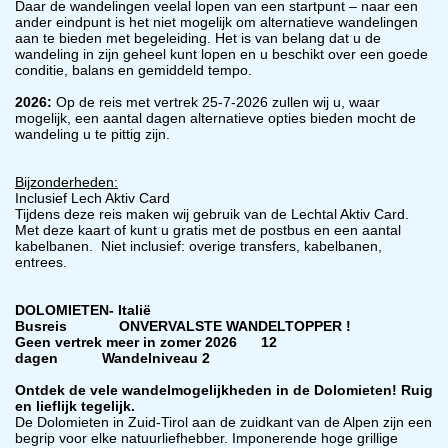
Daar de wandelingen veelal lopen van een startpunt – naar een
ander eindpunt is het niet mogelijk om alternatieve wandelingen
aan te bieden met begeleiding. Het is van belang dat u de
wandeling in zijn geheel kunt lopen en u beschikt over een goede
conditie, balans en gemiddeld tempo.
2026:
Op de reis met vertrek 25-7-2026 zullen wij u, waar
mogelijk, een aantal dagen alternatieve opties bieden mocht de
wandeling u te pittig zijn.
Bijzonderheden:
Inclusief Lech Aktiv Card
Tijdens deze reis maken wij gebruik van de Lechtal Aktiv Card.
Met deze kaart of kunt u gratis met de postbus en een aantal
kabelbanen. Niet inclusief: overige transfers, kabelbanen,
entrees.
DOLOMIETEN- Italië
Busreis ONVERVALSTE WANDELTOPPER !
Geen vertrek meer in zomer 2026 12
dagen Wandelniveau 2
Ontdek de vele wandelmogelijkheden in de Dolomieten! Ruig
en lieflijk tegelijk.
De Dolomieten in Zuid-Tirol aan de zuidkant van de Alpen zijn een
begrip voor elke natuurliefhebber. Imponerende hoge grillige