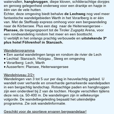
watervallen,
hangbruggen
, diepe kloven, schilderachtige dorpjes
en genoeg gelegenheid onderweg voor een drankje en hapje in
èèn van de vele hutten.
Echter, deze omgeving biedt behalve
de Lechweg
nog veel meer
fantastische wandelgebieden Warth in het Vorarlberg is er één
van. Met de Steffisalp express omhoog voor een bergwandeling
naar de Körbersee. Plus een dag naar de Heiterwangersee -
Plansee,
de toegangspoort tot de Tiroler Zugspitz Arena, voor
een rondwandeling rondom het meer en een boottocht.
U verblijft in het onlangs prachtig verbouwde en
uitstekende 3*
plus hotel Föhrenhof in Stanzach.
Wandelprogramma
♦ Een aantal wandelingen langs en rondom de rivier de Lech
♦ Lechtal: Stanzach, Holzgau , Steeg en omgeving
♦ Vorarlberg: Lech, Warth
♦ Ausserfern: Plansee, Heiterwangersee
Wandelniveau 2/2+
Wandelingen van 3 tot 5 uur per dag in heuvelachtig gebied. U
wandelt over verharde en onverharde gemarkeerde wandelpaden
in een bergachtig landschap. Rotsachtige paden en hangbruggen
zijn een onderdeel bij 2 van de tochten. Hoogte verschillen tijdens
deze reis ca. 50-400 m. De wandelingen zijn in willekeurige
volgorde. De wandelbegeleiding bepaald het uiteindelijke
programma. Zie ook wandelinformatie.
Geschikt voor de sportieve ervaren bergwandelaar!