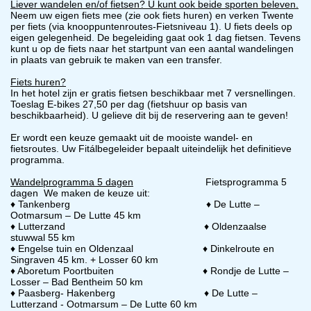
Liever wandelen en/of fietsen? U kunt ook beide sporten beleven.
Neem uw eigen fiets mee (zie ook fiets huren) en verken Twente
per fiets (via knooppuntenroutes-Fietsniveau 1). U fiets deels op
eigen gelegenheid. De begeleiding gaat ook 1 dag fietsen. Tevens
kunt u op de fiets naar het startpunt van een aantal wandelingen
in plaats van gebruik te maken van een transfer.
Fiets huren?
In het hotel zijn er gratis fietsen beschikbaar met 7 versnellingen.
Toeslag E-bikes 27,50 per dag (fietshuur op basis van
beschikbaarheid). U gelieve dit bij de reservering aan te geven!
Er wordt een keuze gemaakt uit de mooiste wandel- en
fietsroutes. Uw Fitálbegeleider bepaalt uiteindelijk het definitieve
programma.
Wandelprogramma 5 dagen
Fietsprogramma 5
dagen We maken de keuze uit:
♦ Tankenberg ♦ De Lutte –
Ootmarsum – De Lutte 45 km
♦ Lutterzand ♦ Oldenzaalse
stuwwal 55 km
♦ Engelse tuin en Oldenzaal ♦ Dinkelroute en
Singraven 45 km. + Losser 60 km
♦ Aboretum Poortbuiten ♦ Rondje de Lutte –
Losser – Bad Bentheim 50 km
♦ Paasberg- Hakenberg ♦ De Lutte –
Lutterzand - Ootmarsum – De Lutte 60 km