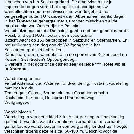
landschap van het Salzburgerland. De omgeving met zijn
imposante bergen vormt het dagelijks decor tijdens uw
wandeltochten door een afwisselend wandelgebied met
oergezellige hutten! U wandelt vanuit Abtenau een aantal dagen
in het Tennengau gebergte met als topper misschien wel de
mooiste alm van Oostenrijk, de Postalm.
Vanuit Filzmoos aan de Dachstein gaat u met een gondel naar de
Rossbrand op 1600m. waar u een spectaculair
uitzicht wacht op 150 bergtoppen in Salzburg en Stiermarken. En
natuurlijk mag een dag aan de Wolfgangsee in het
Salzkammergut niet ontbreken.
Kabelbaan, varen, wandelen of in de sporen van Keizer Josef en
Keizerin Sissi treden? Opties genoeg.
U verblijft in het door onze gasten zeer geliefde
**** Hotel Moisl
in Abtenau.
Wandelprogramma
Vanuit Abtenau: o.a. Waterval rondwandeling, Postalm, wandeling
met locale gids.
Tennengau: Gosau, Sonnenalm met Gosaukammbahn
Dachstein: Filzmoos, Rossbrand Panoramaweg
Wolfgangsee
Wandelniveau 2
Wandelingen van gemiddeld 3 tot 5 uur per dag in heuvelachtig
gebied. U wandelt veelal over almen, verharde en onverharde
gemarkeerde wandelpaden in een bergachtig landschap. Hoogte
verschillen tijdens deze reis ca. 50-400 m. Geschikt voor de